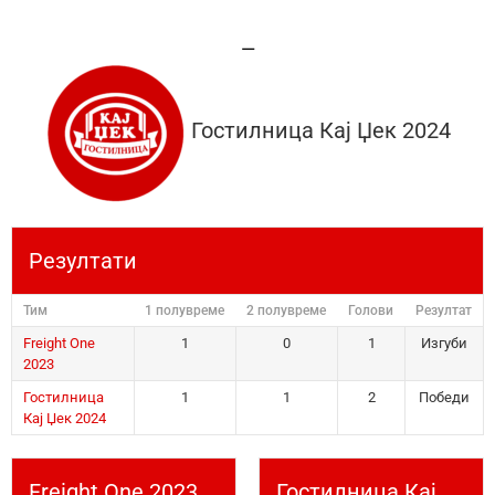
—
Гостилница Кај Џек 2024
Резултати
Тим
1 полувреме
2 полувреме
Голови
Резултат
Freight One
1
0
1
Изгуби
2023
Гостилница
1
1
2
Победи
Кај Џек 2024
Freight One 2023
Гостилница Кај