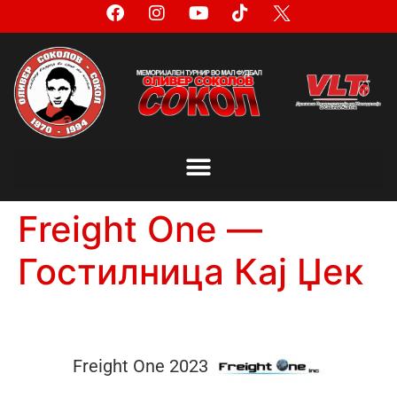
Freight One —
Гостилница Кај Џек
Freight One 2023