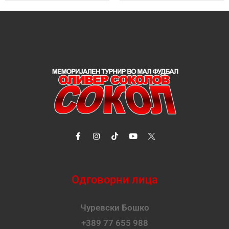
Одговорни лица
Чуревски Бошко
+389 77 655 988