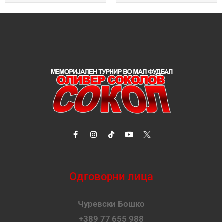
Одговорни лица
Чуревски Бошко
+389 77 655 988