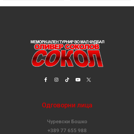
Одговорни лица
Чуревски Бошко
+389 77 655 988