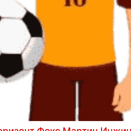
оризонт Фокс Мартин Инжи