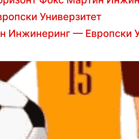
вропски Универзитет
н Инжинеринг — Европски 