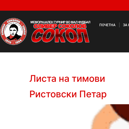
ПОЧЕТНА
ЗА
Листа на тимови
Ристовски Петар