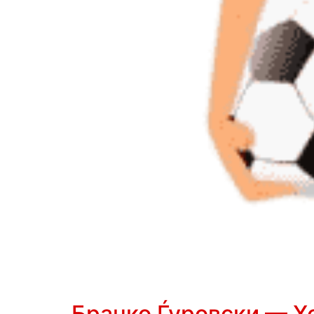
Бранко Ѓуровски — Х