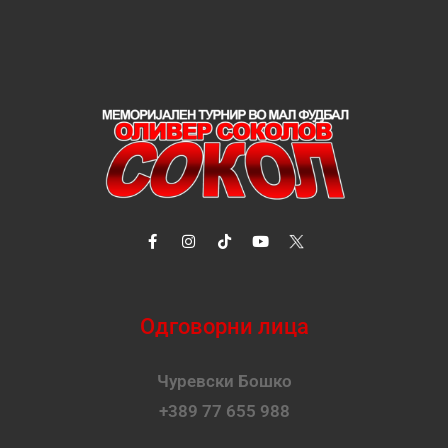
Одговорни лица
Чуревски Бошко
+389 77 655 988