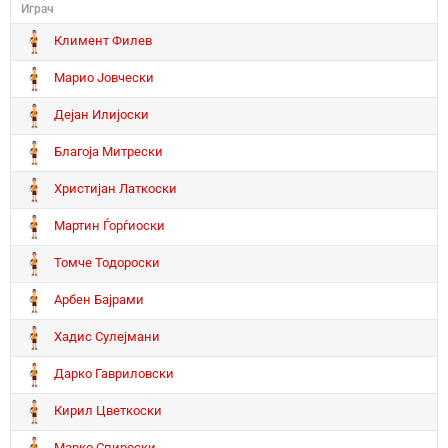
Играч
Климент Филев
Марио Јовчески
Дејан Илијоски
Благоја Митрески
Христијан Латкоски
Мартин Ѓорѓиоски
Томче Тодороски
Арбен Бајрами
Хадис Сулејмани
Дарко Гавриловски
Кирил Цветкоски
Марко Спироски