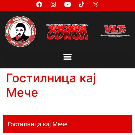
Гостилница кај
Мече
Гостилница кај Мече