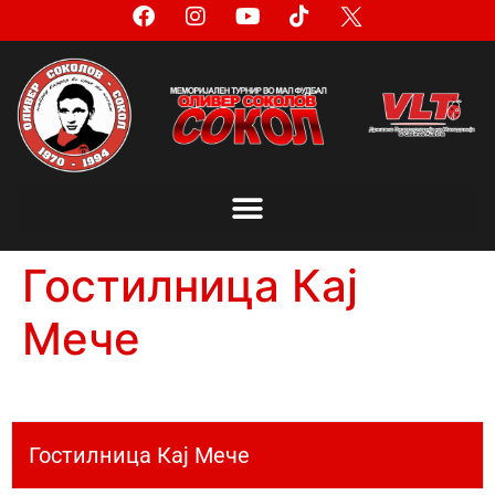
Гостилница Кај
Мече
Гостилница Кај Мече