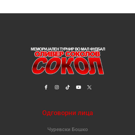
Одговорни лица
Чуревски Бошко