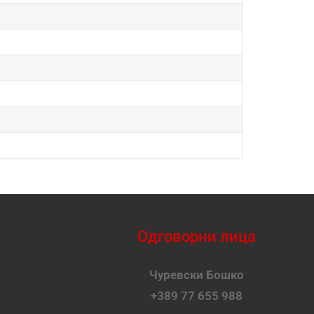
Одговорни лица
Чуревски Бошко
+389 77 655 988