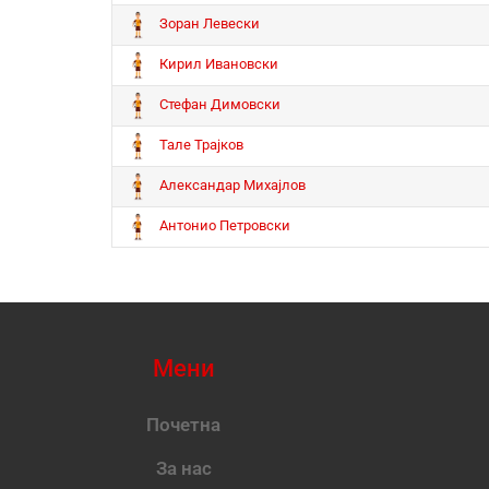
Зоран Левески
Кирил Ивановски
Стефан Димовски
Тале Трајков
Александар Михајлов
Антонио Петровски
Мени
Почетна
За нас