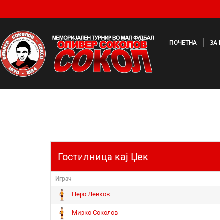
ПОЧЕТНА
ЗА
Гостилница кај Џек
Играч
Перо Левков
Мирко Соколов