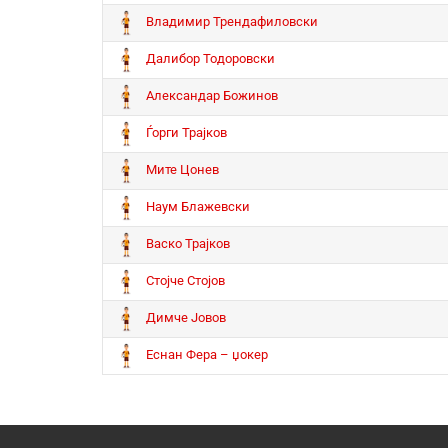
Владимир Трендафиловски
Далибор Тодоровски
Александар Божинов
Ѓорги Трајков
Мите Цонев
Наум Блажевски
Васко Трајков
Стојче Стојов
Димче Јовов
Еснан Фера – џокер