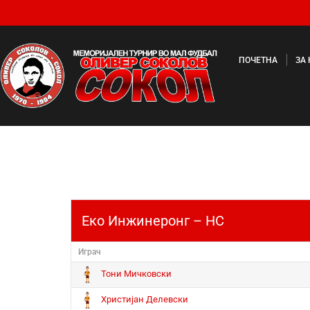
ПОЧЕТНА
ЗА
Еко Инжинеронг – НС
Играч
Тони Мичковски
Христијан Делевски