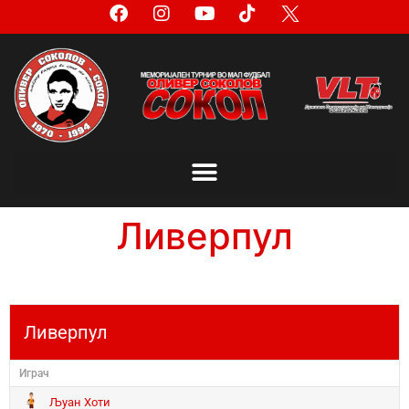
Ливерпул
Ливерпул
Играч
Љуан Хоти