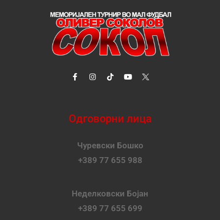
Одговорни лица
Чуревски Бошко
+389 77 655 988
Неделковски Бојан
+389 77 655 699