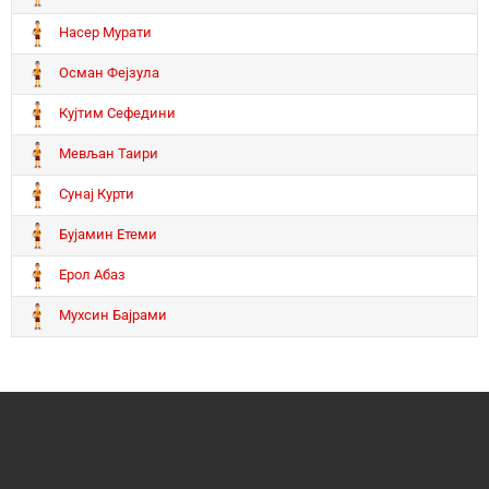
Насер Мурати
Осман Фејзула
Кујтим Сефедини
Мевљан Таири
Сунај Курти
Бујамин Етеми
Ерол Абаз
Мухсин Бајрами