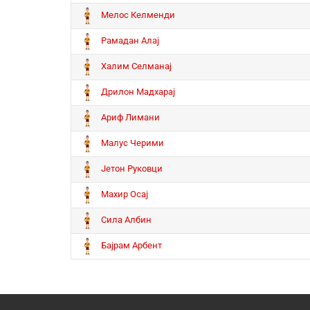
Мелос Келменди
Рамадан Алај
Халим Селманај
Дрилон Мадхарај
Ариф Лимани
Малус Черими
Јетон Руковци
Махир Осај
Сила Албин
Бајрам Арбент