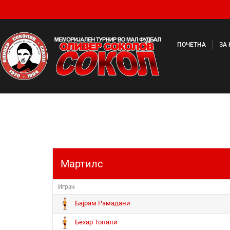
ПОЧЕТНА
ЗА
Мартилс
Играч
Бајрам Рамадани
Бехар Топали