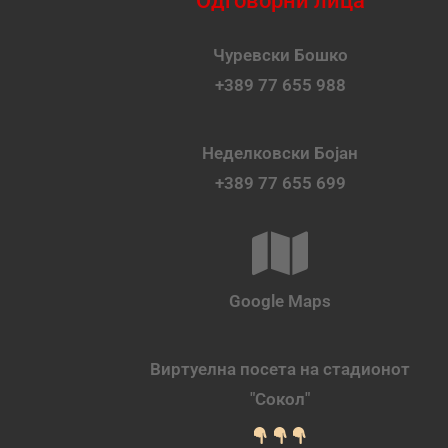
Одговорни лица
Чуревски Бошко
+389 77 655 988
Неделковски Бојан
+389 77 655 699
Google Maps
Виртуелна посета на стадионот
"Сокол"