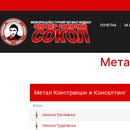
ПОЧЕТНА
ЗА
Мета
Метал Констракшн и Консалтинг
Играч
Никола Трпчевски
Никола Трајковски