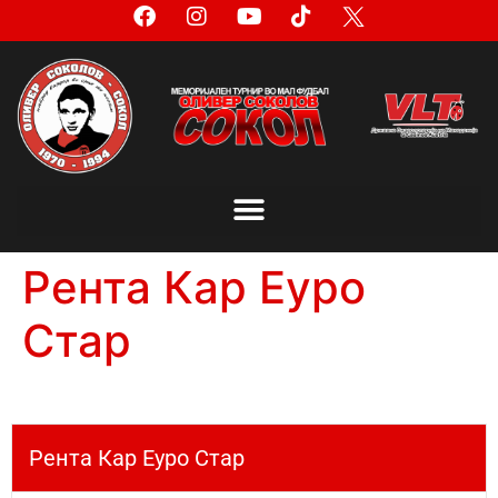
Рента Кар Еуро
Стар
Рента Кар Еуро Стар