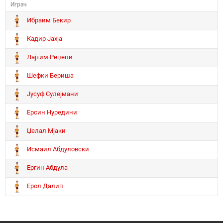
Играч
Ибраим Бекир
Кадир Јахја
Лајтим Реџепи
Шефки Бериша
Јусуф Сулејмани
Ерсин Нуредини
Џелал Мјаки
Исмаил Абдуловски
Ергин Абдула
Ерол Далип