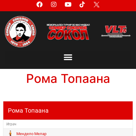
Рома Топаана
Рома Топаана
Играч
Мендело Мелар