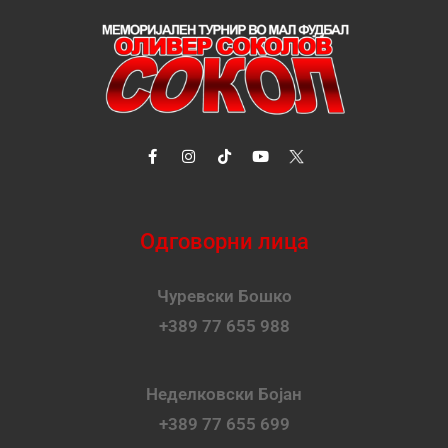
Одговорни лица
Чуревски Бошко
+389 77 655 988
Неделковски Бојан
+389 77 655 699