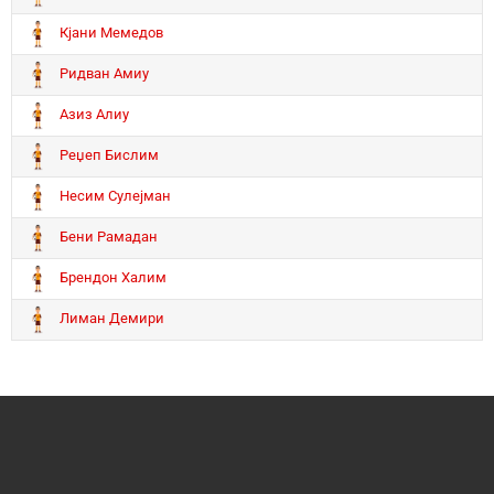
Кјани Мемедов
Ридван Амиу
Азиз Алиу
Реџеп Бислим
Несим Сулејман
Бени Рамадан
Брендон Халим
Лиман Демири