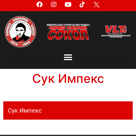
Сук Импекс
Сук Импекс