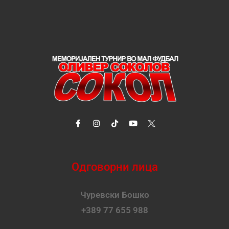
Одговорни лица
Чуревски Бошко
+389 77 655 988