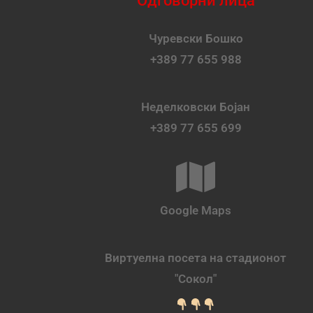
Одговорни лица
Чуревски Бошко
+389 77 655 988
Неделковски Бојан
+389 77 655 699
Google Maps
Виртуелна посета на стадионот
"Сокол"