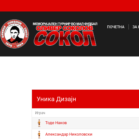
ПОЧЕТНА
ЗА
Уника Дизајн
Играч
Тоде Наков
Александар Николовски