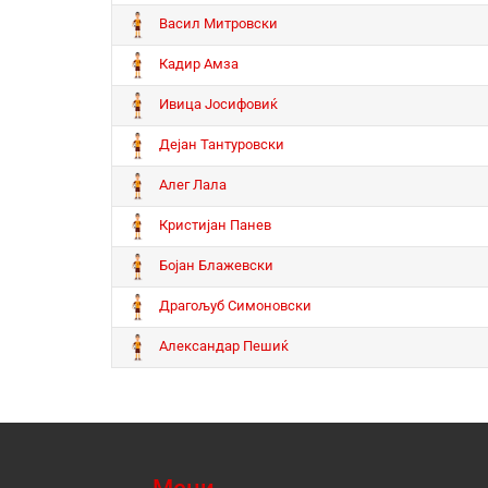
Васил Митровски
Кадир Амза
Ивица Јосифовиќ
Дејан Тантуровски
Алег Лала
Кристијан Панев
Бојан Блажевски
Драгољуб Симоновски
Александар Пешиќ