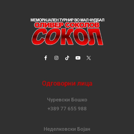
Одговорни лица
Чуревски Бошко
+389 77 655 988
Неделковски Бојан