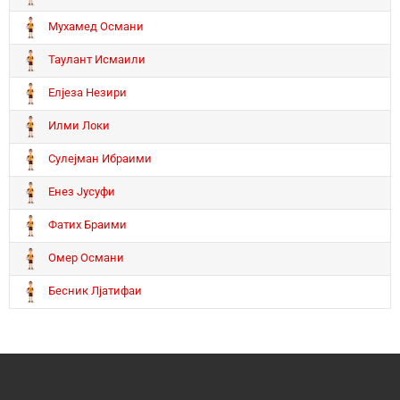
Мухамед Османи
Таулант Исмаили
Елјеза Незири
Илми Локи
Сулејман Ибраими
Енез Јусуфи
Фатих Браими
Омер Османи
Бесник Лјатифаи