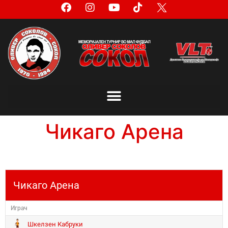
Чикаго Арена
Чикаго Арена
Играч
Шкелзен Кабруки