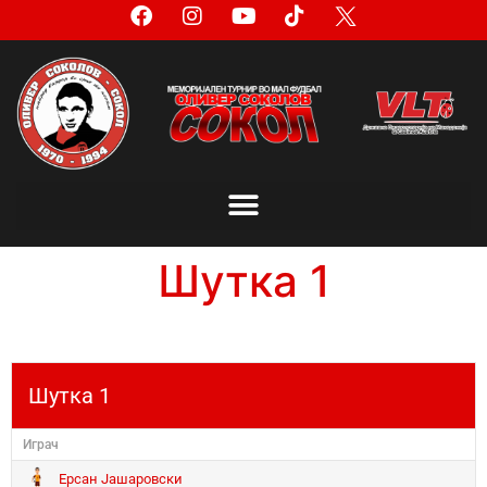
Шутка 1
Шутка 1
Играч
Ерсан Јашаровски