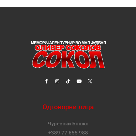
Одговорни лица
Чуревски Бошко
+389 77 655 988