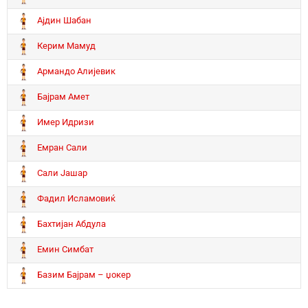
Ајдин Шабан
Керим Мамуд
Армандо Алијевик
Бајрам Амет
Имер Идризи
Емран Сали
Сали Јашар
Фадил Исламовиќ
Бахтијан Абдула
Емин Симбат
Базим Бајрам – џокер