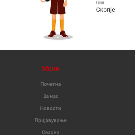
Град
Скопје
Мени
Почетна
За нас
Новости
Пријавување
Сезона