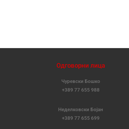
Одговорни лица
Чуревски Бошко
+389 77 655 988
Неделковски Бојан
+389 77 655 699