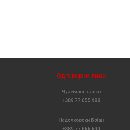
Одговорни лица
Чуревски Бошко
+389 77 655 988
Неделковски Бојан
+389 77 655 699