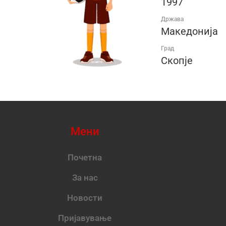
1997
Држава
Македонија
Град
Скопје
Мени
Почетна
За нас
Новости
Пријавување