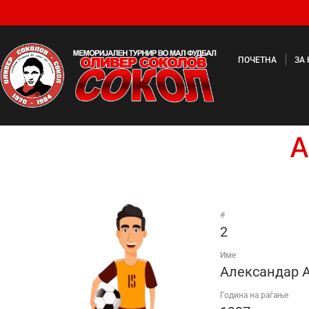
ПОЧЕТНА
ЗА
А
#
2
Име
Александар 
Година на раѓање