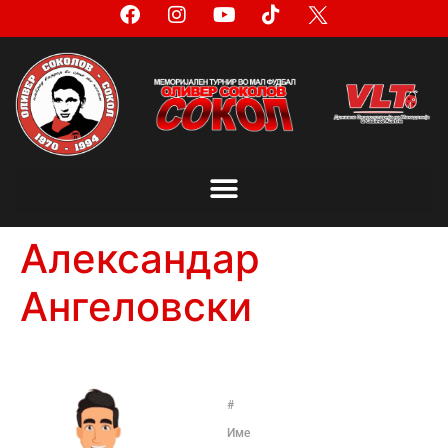
Александар
Ангеловски
#
Име