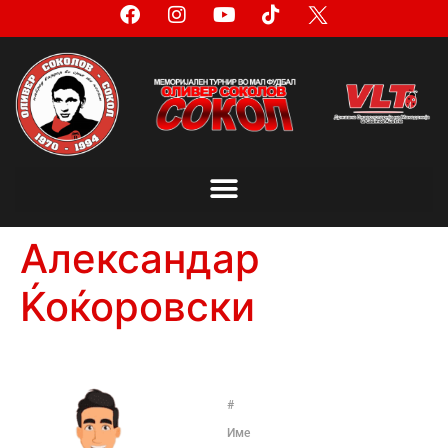
Александар
Ќоќоровски
#
Име