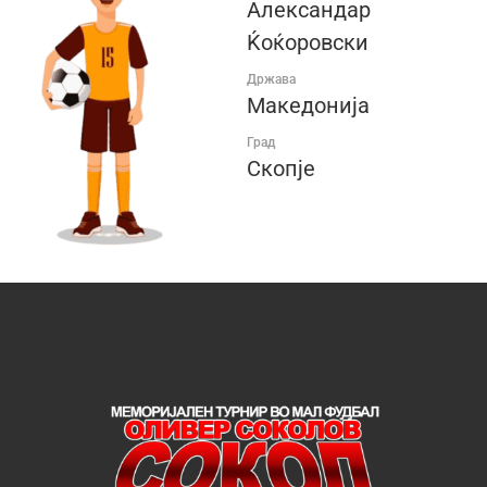
Александар
Ќоќоровски
Држава
Македонија
Град
Скопје