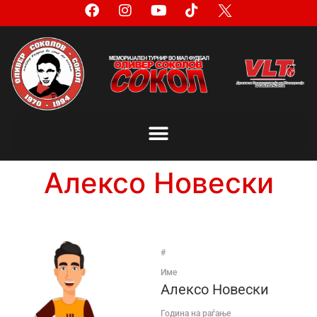
Алексо Новески
#
Име
Алексо Новески
Година на раѓање