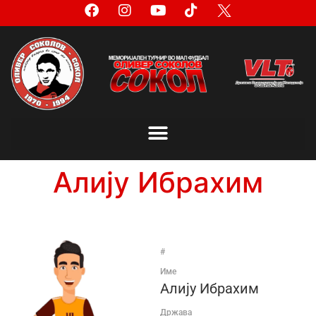
Алију Ибрахим
#
Име
Алију Ибрахим
Држава