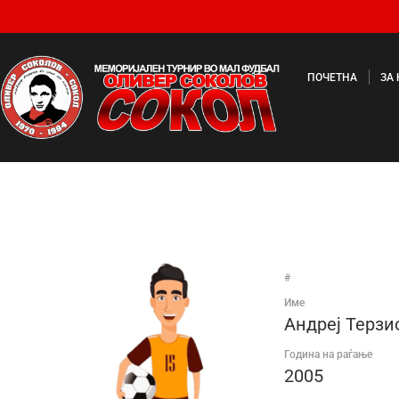
ПОЧЕТНА
ЗА
#
Име
Андреј Терзи
Година на раѓање
2005