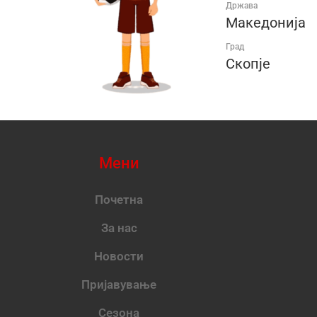
Држава
Македонија
Град
Скопје
Мени
Почетна
За нас
Новости
Пријавување
Сезона