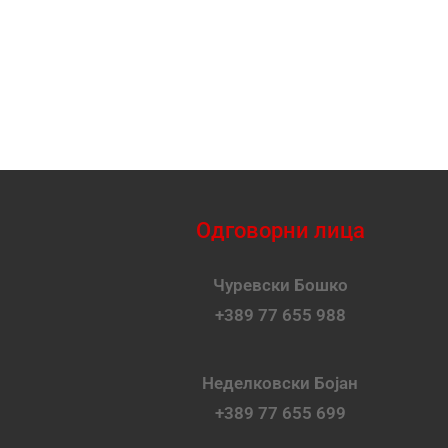
Одговорни лица
Чуревски Бошко
+389 77 655 988
Неделковски Бојан
+389 77 655 699