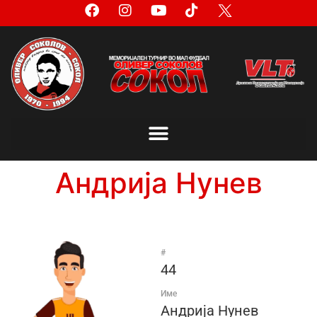
Андрија Нунев
#
44
Име
Андрија Нунев