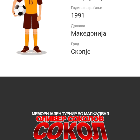
Година на раѓање
1991
Држава
Македонија
Град
Скопје