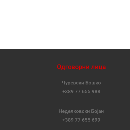
Одговорни лица
Чуревски Бошко
+389 77 655 988
Неделковски Бојан
+389 77 655 699