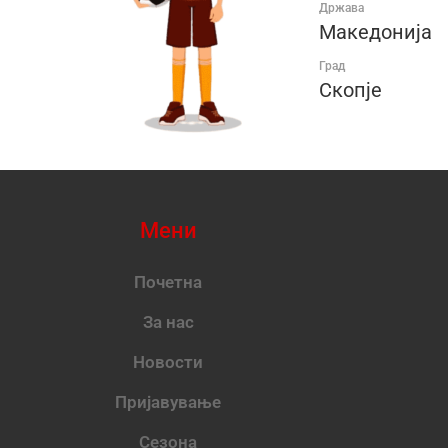
Држава
Македонија
Град
Скопје
Мени
Почетна
За нас
Новости
Пријавување
Сезона