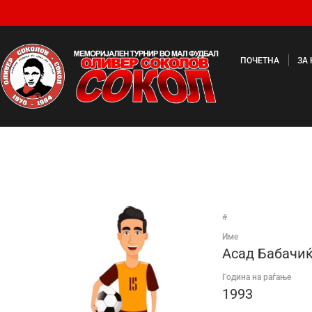
ПОЧЕТНА
ЗА
#
Име
Асад Бабачи
Година на раѓање
1993