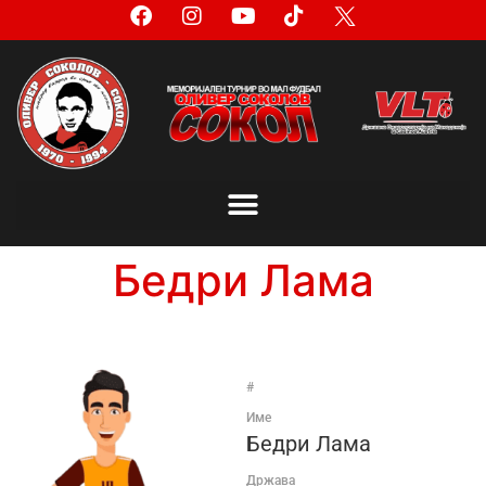
Бедри Лама
#
Име
Бедри Лама
Држава