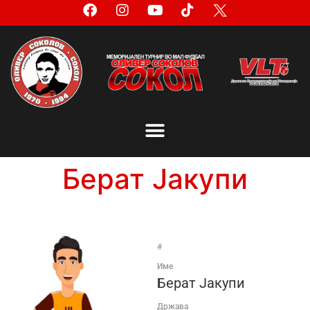
Берат Јакупи
#
Име
Берат Јакупи
Држава