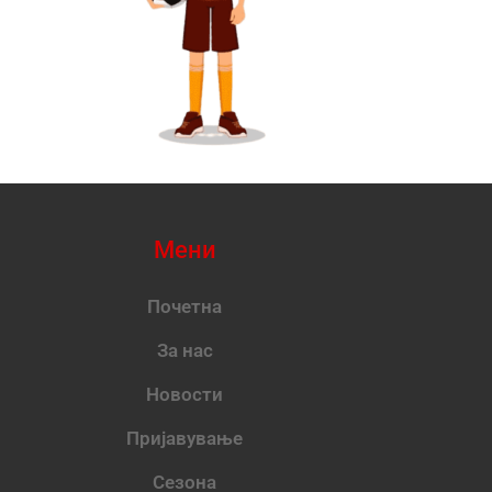
Мени
Почетна
За нас
Новости
Пријавување
Сезона