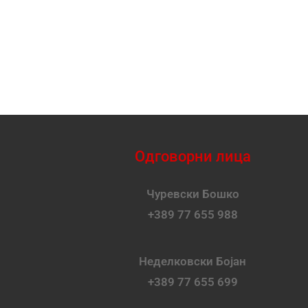
Одговорни лица
Чуревски Бошко
+389 77 655 988
Неделковски Бојан
+389 77 655 699