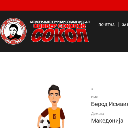
ПОЧЕТНА
ЗА
#
Име
Берод Исмаи
Држава
Македонија