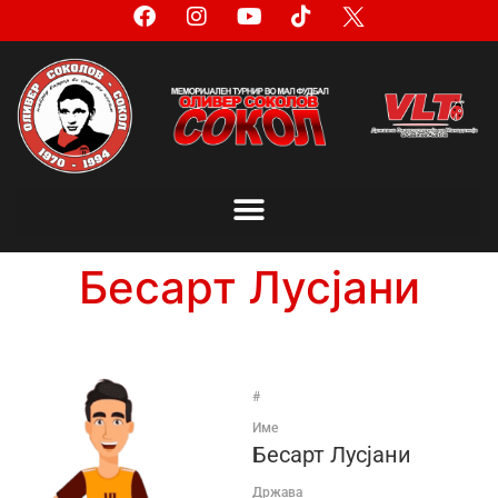
Бесарт Лусјани
#
Име
Бесарт Лусјани
Држава