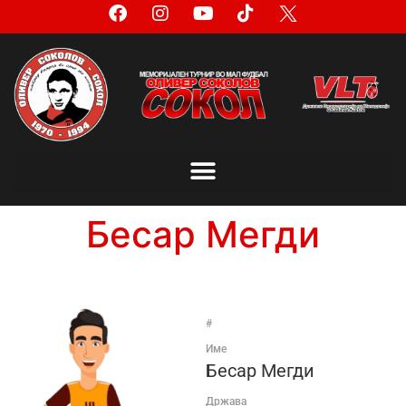
Бесар Мегди
#
Име
Бесар Мегди
Држава