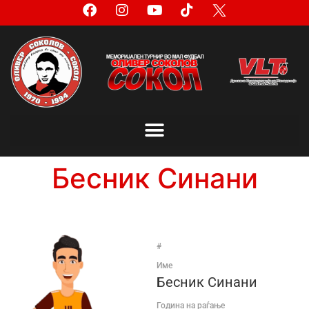
Бесник Синани
#
Име
Бесник Синани
Година на раѓање