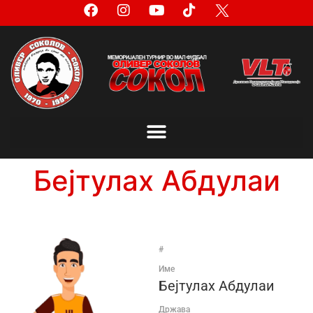
Бејтулах Абдулаи
#
Име
Бејтулах Абдулаи
Држава