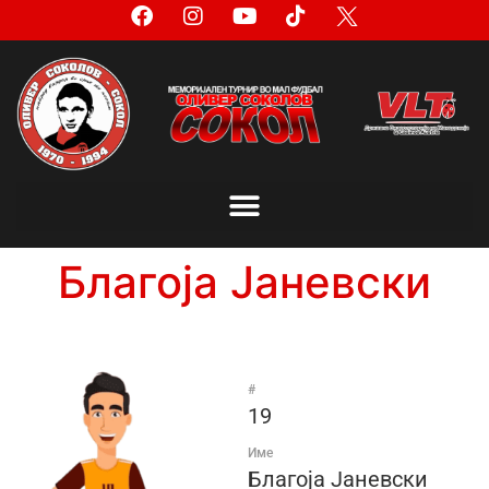
Благоја Јаневски
#
19
Име
Благоја Јаневски