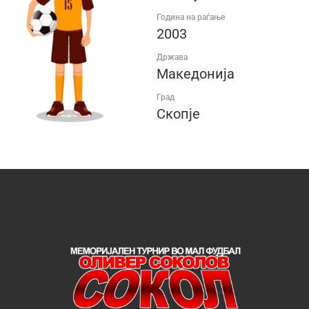
Година на раѓање
2003
Држава
Македонија
Град
Скопје