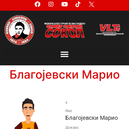
Благојевски Марио
#
Име
Благојевски Марио
Држава