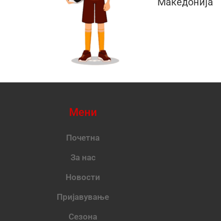
Македонија
Мени
Почетна
За нас
Новости
Пријавување
Сезона