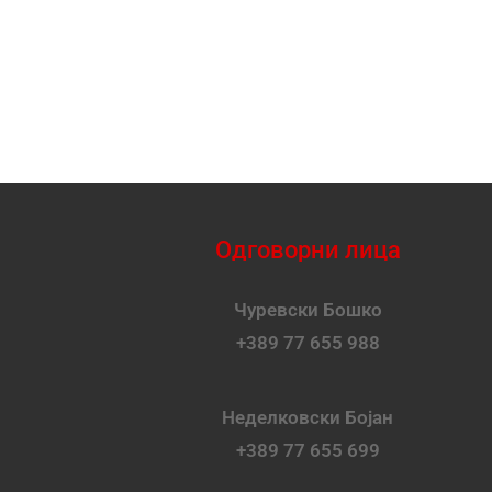
Одговорни лица
Чуревски Бошко
+389 77 655 988
Неделковски Бојан
+389 77 655 699