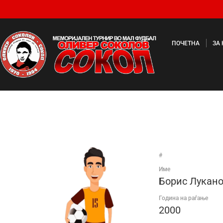
ПОЧЕТНА
ЗА
#
Име
Борис Лукан
Година на раѓање
2000