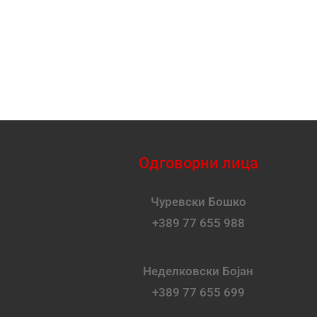
Одговорни лица
Чуревски Бошко
+389 77 655 988
Неделковски Бојан
+389 77 655 699