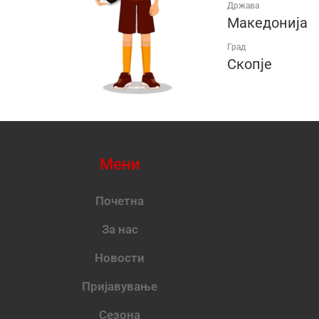
Држава
Македонија
Град
Скопје
Мени
Почетна
За нас
Новости
Пријавување
Сезона