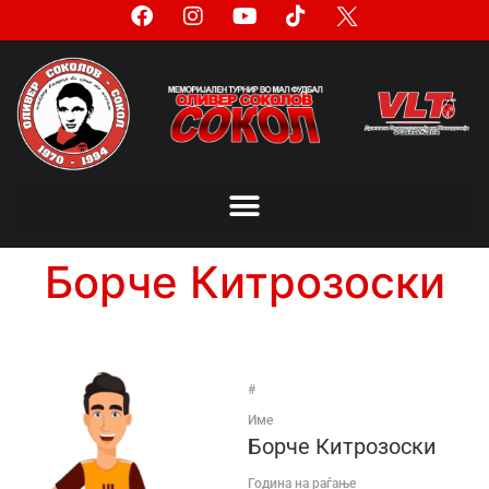
Борче Китрозоски
#
Име
Борче Китрозоски
Година на раѓање