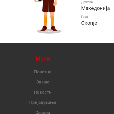
Држава
Македонија
Град
Скопје
Мени
Почетна
За нас
Новости
Пријавување
Сезона