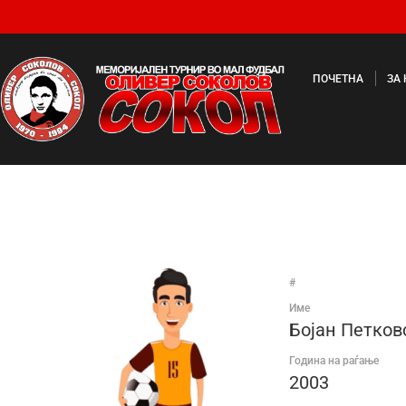
ПОЧЕТНА
ЗА
#
Име
Бојан Петков
Година на раѓање
2003