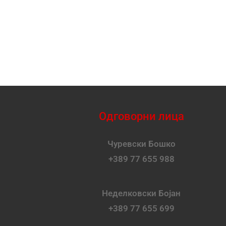
Одговорни лица
Чуревски Бошко
+389 77 655 988
Неделковски Бојан
+389 77 655 699