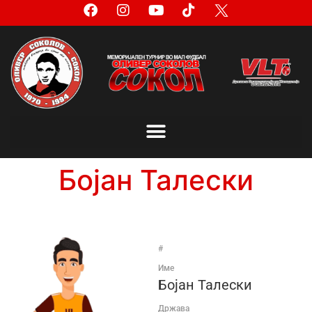
Бојан Талески
#
Име
Бојан Талески
Држава