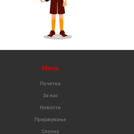
Мени
Почетна
За нас
Новости
Пријавување
Сезона