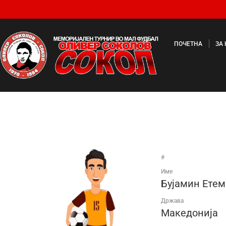
ПОЧЕТНА
ЗА
#
Име
Бујамин Ете
Држава
Македонија