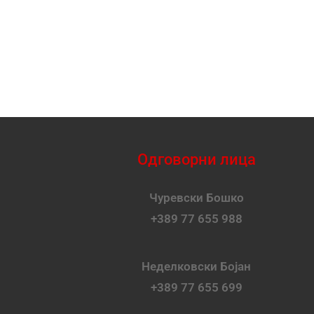
Одговорни лица
Чуревски Бошко
+389 77 655 988
Неделковски Бојан
+389 77 655 699