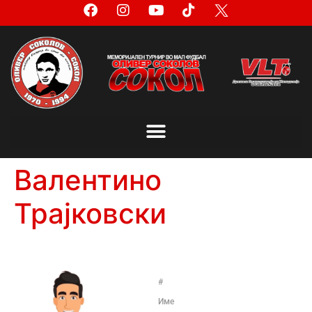
Валентино
Трајковски
#
Име