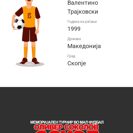
Валентино
Трајковски
Година на раѓање
1999
Држава
Македонија
Град
Скопје