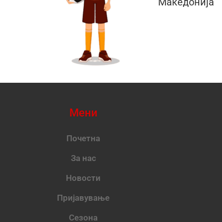
Македонија
Мени
Почетна
За нас
Новости
Пријавување
Сезона