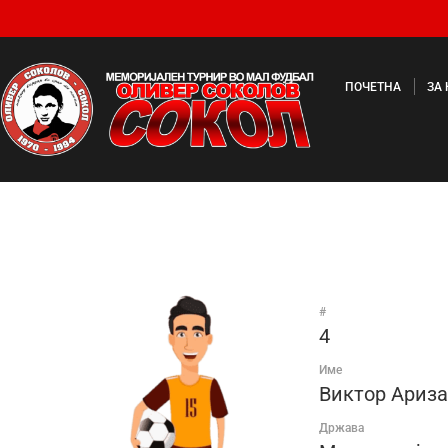
ПОЧЕТНА
ЗА
#
4
Име
Виктор Ариз
Држава