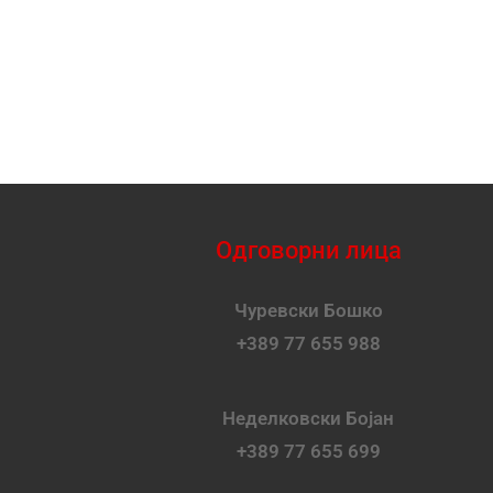
Одговорни лица
Чуревски Бошко
+389 77 655 988
Неделковски Бојан
+389 77 655 699