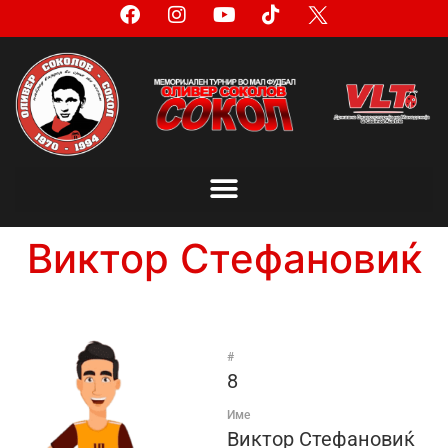
Виктор Стефановиќ
#
8
Име
Виктор Стефановиќ