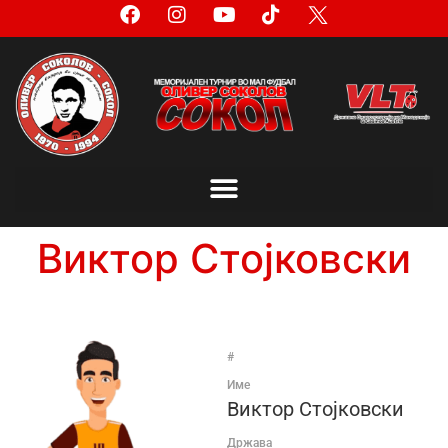
Виктор Стојковски
#
Име
Виктор Стојковски
Држава