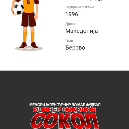
Година на раѓање
1996
Држава
Македонија
Град
Берово