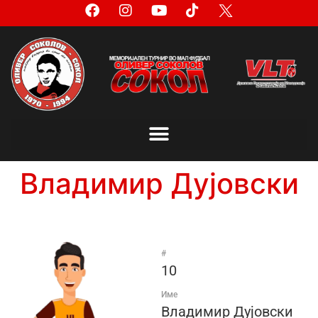
Владимир Дујовски
#
10
Име
Владимир Дујовски