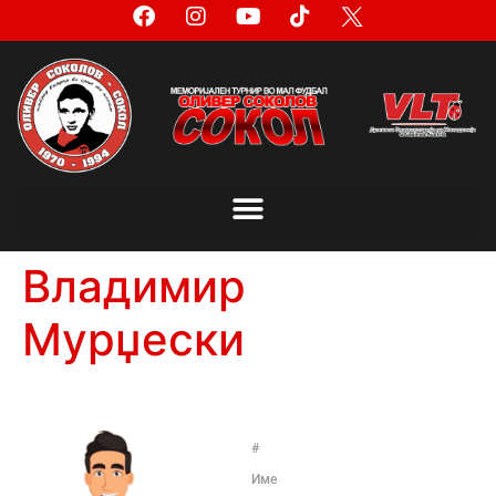
Владимир
Мурџески
#
Име