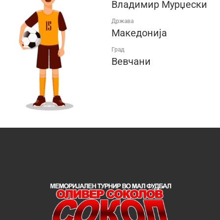
Владимир Мурџески
Држава
Македонија
Град
Вевчани